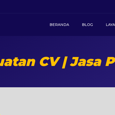
BERANDA
BLOG
LAY
atan CV | Jasa P