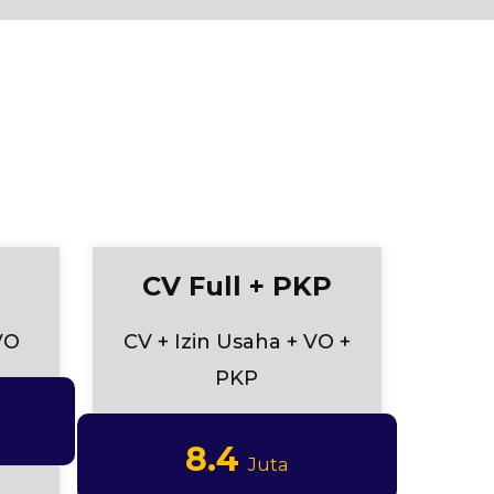
CV Full + PKP
VO
CV + Izin Usaha + VO +
PKP
8.4
Juta