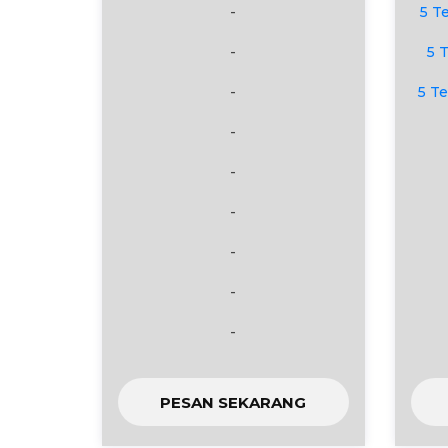
-
5 T
-
5 
-
5 T
-
-
-
-
-
-
PESAN SEKARANG