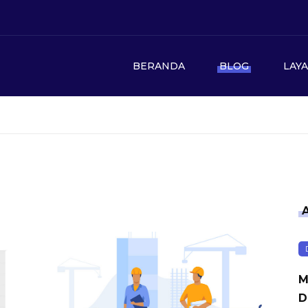
BERANDA
BLOG
LAY
M
D