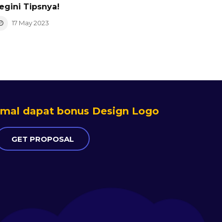
egini Tipsnya!
17 May 2023
al dapat bonus Design Logo
GET PROPOSAL