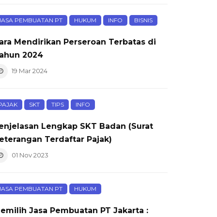
JASA PEMBUATAN PT
HUKUM
INFO
BISNIS
ara Mendirikan Perseroan Terbatas di
ahun 2024
19 Mar 2024
PAJAK
SKT
TIPS
INFO
enjelasan Lengkap SKT Badan (Surat
eterangan Terdaftar Pajak)
01 Nov 2023
JASA PEMBUATAN PT
HUKUM
emilih Jasa Pembuatan PT Jakarta :