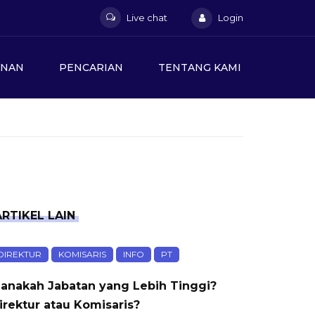
Live chat
Login
ANAN
PENCARIAN
TENTANG KAMI
ARTIKEL LAIN
DIREKTUR
KOMISARIS
INFO
PT
anakah Jabatan yang Lebih Tinggi?
irektur atau Komisaris?