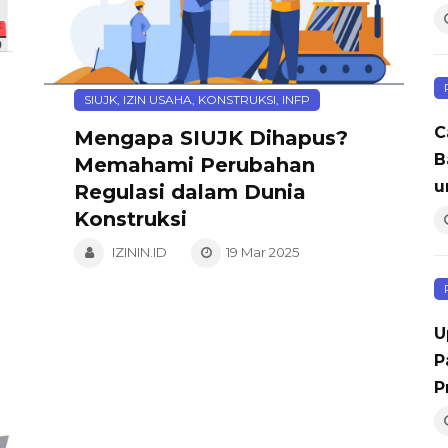
SIUJK, IZIN USAHA, KONSTRUKSI, INFP
C
Mengapa SIUJK Dihapus?
B
Memahami Perubahan
u
Regulasi dalam Dunia
Konstruksi
IZININ.ID
19 Mar 2025
U
P
P