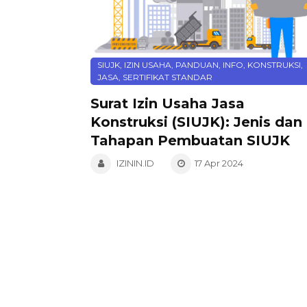
SIUJK, IZIN USAHA, PANDUAN, INFO, KONSTRUKSI,
JASA, SERTIFIKAT STANDAR
Surat Izin Usaha Jasa
Konstruksi (SIUJK): Jenis dan
Tahapan Pembuatan SIUJK
IZININ.ID
17 Apr 2024