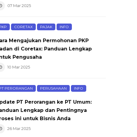
07 Mar 2025
PKP
CORETAX
PAJAK
INFO
ara Mengajukan Permohonan PKP
adan di Coretax: Panduan Lengkap
ntuk Pengusaha
10 Mar 2025
PT PERORANGAN
PERUSAHAAN
INFO
pdate PT Perorangan ke PT Umum:
anduan Lengkap dan Pentingnya
roses ini untuk Bisnis Anda
26 Mar 2025